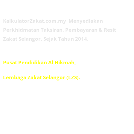
Tentang Kami
KalkulatorZakat.com.my Menyediakan
Perkhidmatan Taksiran, Pembayaran & Resit
Zakat Selangor, Sejak Tahun 2014.
Diuruskan oleh
Pusat Pendidikan Al Hikmah,
Penolong Amil IPIS,
Lembaga Zakat Selangor (LZS).
Kad Kuasa