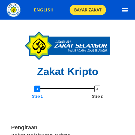
BAYAR ZAKAT
ENGLISH
Emas Perhi
Zakat Kripto
Step 1
Step 2
Pengiraan