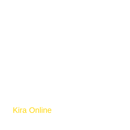
Kalkulator Zakat
Selangor
Kira Online
Dapatkan Resit Zakat & 100% Rebat
Cukai LHDN.