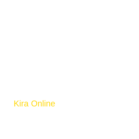
Kalkulator Zakat
Selangor
Kira Online
Dapatkan Resit Zakat & 100% Rebat
Cukai LHDN.