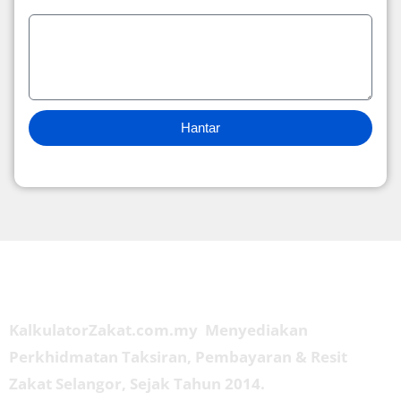
Hantar
Tentang Kami
KalkulatorZakat.com.my Menyediakan
Perkhidmatan Taksiran, Pembayaran & Resit
Zakat Selangor, Sejak Tahun 2014.