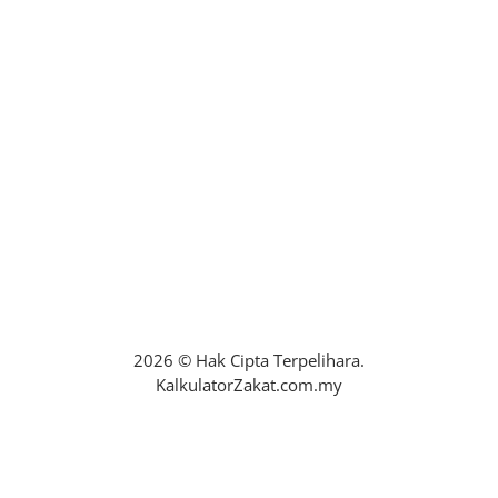
maklumbalasaduan@zakatselangor.com.my
+6016-2279132
No. 22A, Blok B, Jalan PPAJ 2/2, Pusat
Perdagangan Alam Jaya, 42300 Bandar
Puncak Alam, Selangor.
Isnin – Ahad : 24 Jam
2026 © Hak Cipta Terpelihara.
KalkulatorZakat.com.my