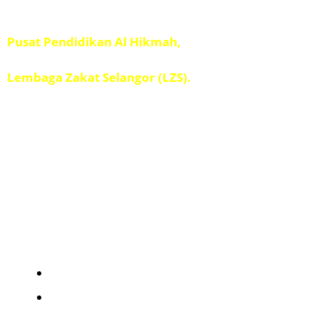
Diuruskan oleh
Pusat Pendidikan Al Hikmah,
Penolong Amil IPIS,
Lembaga Zakat Selangor (LZS).
Kad Kuasa
Kalkulator Zakat
Zakat Pendapatan
Zakat Perniagaan