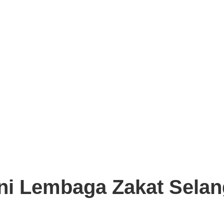
kai LHDN.
kini Lembaga Zakat Sela