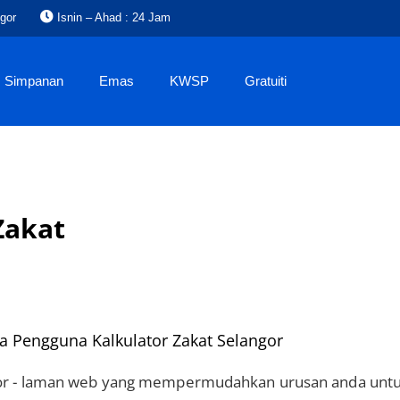
gor
Isnin – Ahad : 24 Jam
Simpanan
Emas
KWSP
Gratuiti
Zakat
a Pengguna Kalkulator Zakat Selangor
ngor - laman web yang mempermudahkan urusan anda unt