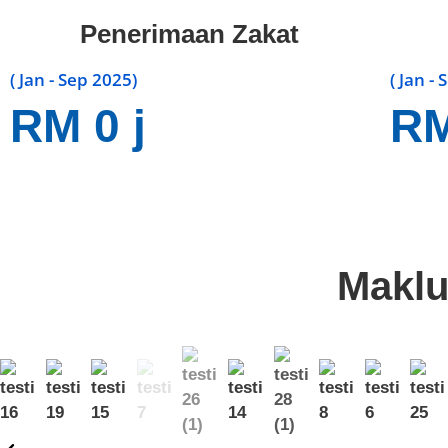
Penerimaan Zakat
( Jan - Sep 2025)
( Jan -
RM
0
j
R
Maklu