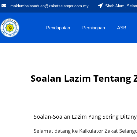
maklumbalasaduan@zakatselangor.com.my
Shah Alam, Selan
Pendapatan
Perniagaan
ASB
Soalan Lazim Tentang 
Soalan-Soalan Lazim Yang Sering Ditany
Selamat datang ke Kalkulator Zakat Sela