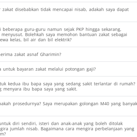
r zakat disebabkan tidak mencapai nisab, adakah saya dapat
 beberapa guru-guru namun sejak PKP hingga sekarang,
t menyusut. Bolehkah saya memohon bantuan zakat sebagai
a kelas, bil air dan bil elektrik?
erima zakat asnaf Gharimin?
 untuk bayaran zakat melalui potongan gaji?
k kedua ibu bapa saya yang sedang sakit terlantar di rumah?
g menyara ibu bapa saya yang sakit.
apakah prosedurnya? Saya merupakan golongan M40 yang banya
ntuk diri sendiri, isteri dan anak-anak yang boleh ditolak
ira jumlah nisab. Bagaimana cara mengira perbelanjaan yang
um?