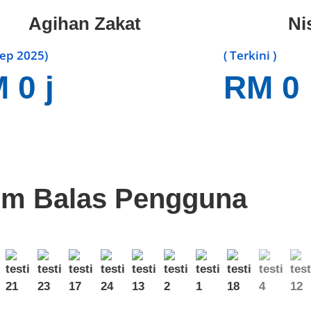
Agihan Zakat
Ni
 Sep 2025)
( Terkini )
M
0
j
RM
0
m Balas Pengguna