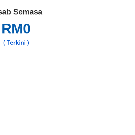
sab Semasa
RM
0
( Terkini )