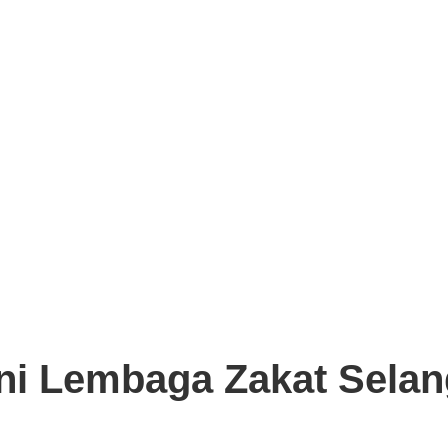
kai LHDN.
kini Lembaga Zakat Sela