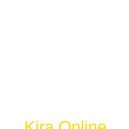
Kalkulator
Selangor
Kira Online