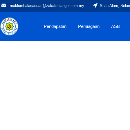
maklumbalasaduan@zakatselangor.com.my
Shah Alam, Selan
Pendapatan
Perniagaan
ASB