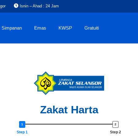
gor
Isnin – Ahad : 24 Jam
Simpanan
Emas
KWSP
Gratuiti
Zakat Harta
Step 1
Step 2