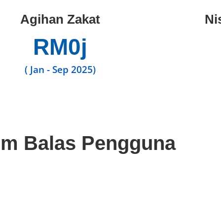
Agihan Zakat
Ni
RM
0
j
( Jan - Sep 2025)
m Balas Pengguna