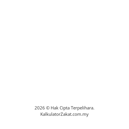
Hubungi Kami
maklumbalasaduan@zakatselangor.com.my
+6016-2279132
No. 22A, Blok B, Jalan PPAJ 2/2, Pusat
Perdagangan Alam Jaya, 42300 Bandar
Puncak Alam, Selangor.
Isnin – Ahad : 24 Jam
2026 © Hak Cipta Terpelihara.
KalkulatorZakat.com.my