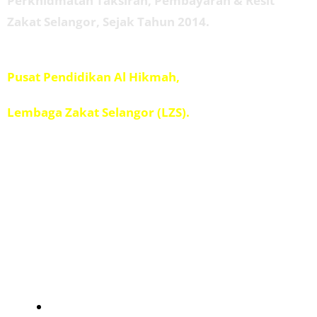
Perkhidmatan Taksiran, Pembayaran & Resit
Zakat Selangor, Sejak Tahun 2014.
Diuruskan oleh
Pusat Pendidikan Al Hikmah,
Penolong Amil IPIS,
Lembaga Zakat Selangor (LZS).
Kad Kuasa
Kalkulator Zakat
Zakat Pendapatan