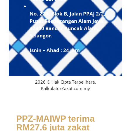
No. 22A, Blok B, Jalan PPAJ 2/2,
Pusat Perdagangan Alam Jaya,
42300 Bandar Puncak Alam,
Selangor.
Isnin – Ahad : 24 Jam
2026 © Hak Cipta Terpelihara.
KalkulatorZakat.com.my
PPZ-MAIWP terima
RM27.6 juta zakat