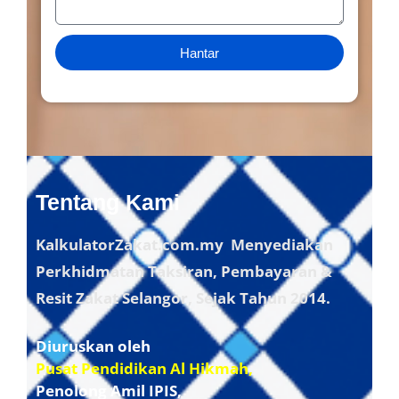
Hantar
Tentang Kami
KalkulatorZakat.com.my Menyediakan
Perkhidmatan Taksiran, Pembayaran &
Resit Zakat Selangor, Sejak Tahun 2014.
Diuruskan oleh
Pusat Pendidikan Al Hikmah,
Penolong Amil IPIS,