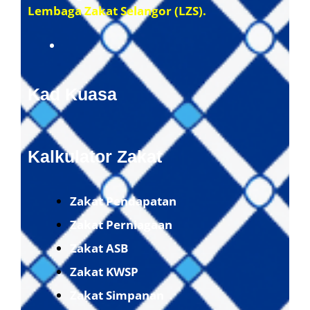
Lembaga Zakat Selangor (LZS).
Kad Kuasa
Kalkulator Zakat
Zakat Pendapatan
Zakat Perniagaan
Zakat ASB
Zakat KWSP
Zakat Simpanan