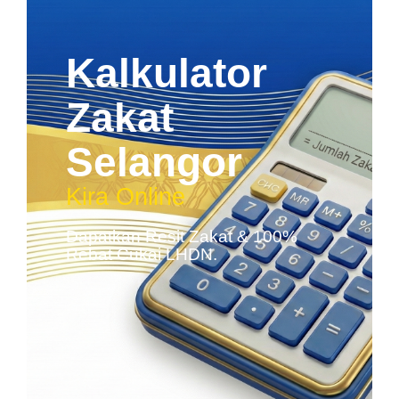
Kalkulator
Zakat
Selangor
Kira Online
Dapatkan Resit Zakat & 100%
Rebat Cukai LHDN.