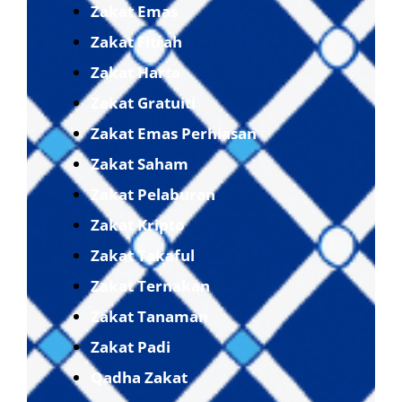
Zakat Emas
Zakat Fitrah
Zakat Harta
Zakat Gratuiti
Zakat Emas Perhiasan
Zakat Saham
Zakat Pelaburan
Zakat Kripto
Zakat Takaful
Zakat Ternakan
Zakat Tanaman
Zakat Padi
Qadha Zakat