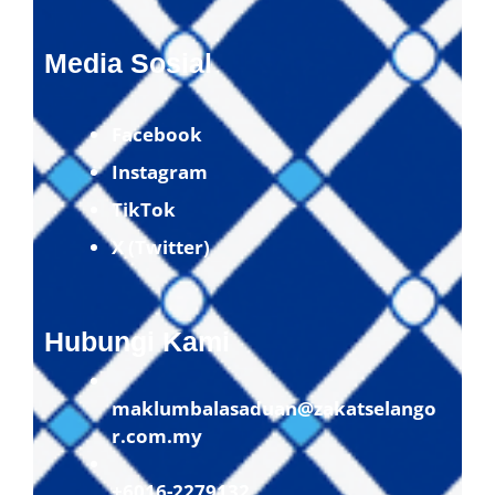
Media Sosial
Facebook
Instagram
TikTok
X (Twitter)
Hubungi Kami
maklumbalasaduan@zakatselango
r.com.my
+6016-2279132